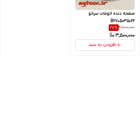
صفحه دنده اتومات سراتو
B2705035022
4,800,000
27
%
3,500,000
افزودن به سبد