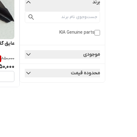
برند
KIA Genuine parts
عایق گلگیر
موجودی
850,000
50,000
محدوده قیمت