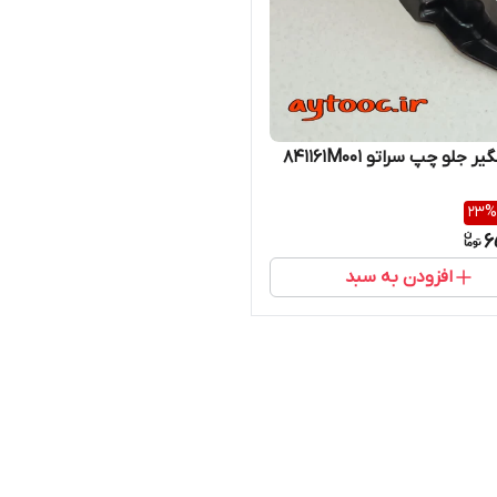
 جلو چپ سراتو 841161M001
23
%
6
افزودن به سبد