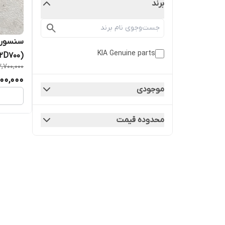
برند
سنسور د
KIA Genuine parts
(GENUINEPARTS) 969852D700
,700,000
00,000
موجودی
محدوده قیمت