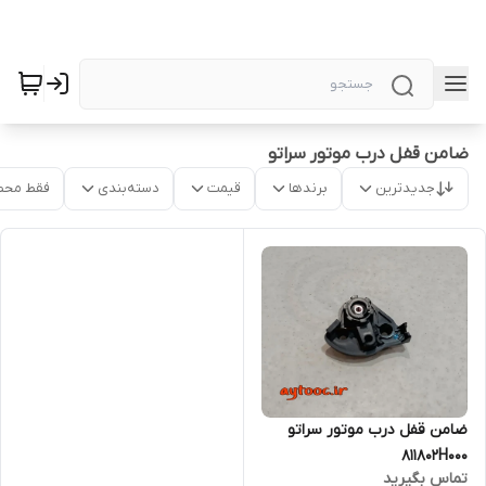
ضامن قفل درب موتور سراتو
جدیدترین
برندها
قیمت
دسته‌بندی
فقط محص
ضامن قفل درب موتور سراتو
811802H000
تماس بگیرید