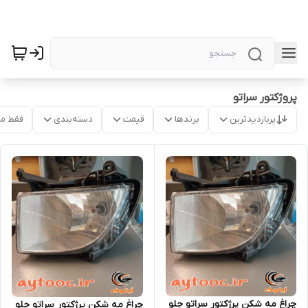
پروژکتور سراتو
پربازدیدترین
برندها
قیمت
دسته‌بندی
فقط م
چراغ مه شکن پرژکتور سراتو جلو
چراغ مه شکن پرژکتور سراتو جلو