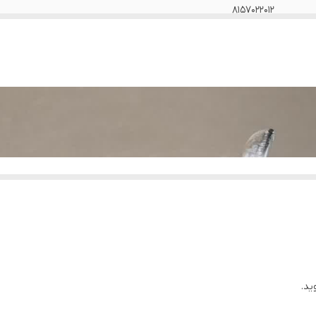
8157022012
دارد
سراتو
وارداتی
سایپا یدک
ید.