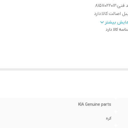
 فنی
:
8157022012
بل اصالت كالا
:
دارد
اسب برای
:
سراتو
مایش بیشتر
اسه کالا
وع محصول
:
دارد
وارداتی
رد کننده
:
سایپا یدک
KIA Genuine parts
کره