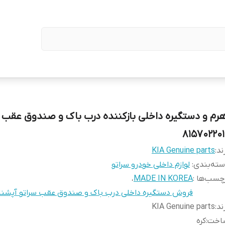
هرم و دستگیره داخلی بازکننده درب باک و صندوق عقب 
815702201
ند:
KIA Genuine parts
ته‌بندی
:
لوازم داخلی خودرو سراتو
چسب‌ها :
MADE IN KOREA
،
فروش دستگیره داخلی درب باک و صندوق عقب سراتو آپشنال و 
ند
:
KIA Genuine parts
اخت
:
کره