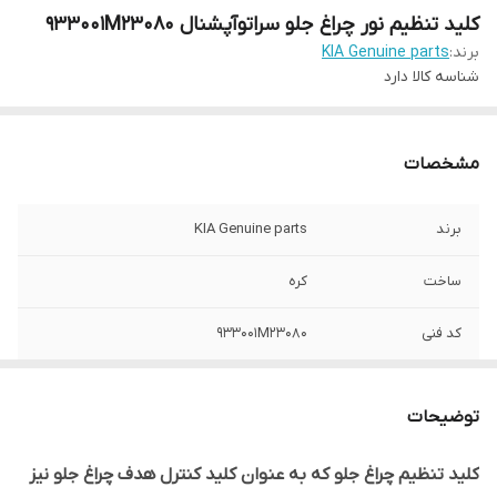
کلید تنظیم نور چراغ جلو سراتوآپشنال 933001M23080
برند:
KIA Genuine parts
شناسه کالا
دارد
مشخصات
برند
KIA Genuine parts
ساخت
کره
کد فنی
933001M23080
ليبل اصالت كالا
دارد
توضیحات
مناسب برای
سراتو 2000 و آبشنال و وارداتی
کلید تنظیم چراغ جلو که به عنوان کلید کنترل هدف چراغ جلو نیز
نوع محصول
وارداتی