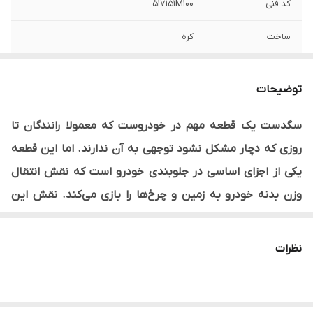
کد فنی
517151M100
ساخت
کره
لیبل اصالت کالا
دارد
توضیحات
نوع محصول
وارداتی
سگدست یک قطعه مهم در خودروست که معمولا رانندگان تا
سمت
چپ
روزی که دچار مشکل نشود توجهی به آن ندارند. اما این قطعه
یکی از اجزای اساسی در جلوبندی خودرو است که نقش انتقال
وزن بدنه خودرو به زمین و چرخ‌ها را بازی می‌کند. نقش این
قطعه در خودرو آنقدر مهم است که آسیب دیدن آن حتی ممکن
است به چپ شدن ماشین منجر شود
نظرات
سگدست چیست و چه نقشی دارد؟
سگدست خودرو (steering knuckle) بخشی جدایی ناپذیر
از سیستم تعلیق خودرو است. این قطعه میله‌های اتصال فرمان و