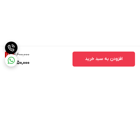
2,400,000
18
%
افزودن به سبد خرید
1,950,000
برگشت به بالا