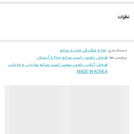
خودرو قرار گرفته باشد نوع پلوس استفاده شده نیز متفاوت
است.
نظرات
با پیشرفت صنایع خودروسازی و البته صنایع مرتبط با آن شکل
پلوس ها نیز تغییر پیدا کرد و انتقال نیرو به جای ساچمه توسط
یک سه شاخه که در درون سر پلوس قرار دارد انجام می‌گیرد. این
دسته‌بندی
:
لوازم مکانیکی خودرو سراتو
تغییرات باعث شده است که ضریب انتقال نیرو در پلوس های
برچسب‌ها :
فروش پلوس راست سراتو 2000 و آپشنال
،
جدید نسبت به انواع قدیمی تر آن بیشتر باشد.
فروش آنلاین پلوس سمت راست سراتو سایپایی و وارداتی
،
MADE IN KOREA
پلوس از قسمت های مختلفی تشکیل شده است؛ قسمت
ابتدایی پلوس به جعبه دنده یا دیفرانسیل خودرو متصل می‌شود
تا نیروی لازم را از آن دریافت کند و از طریق میله پلوس آن را به
قسمت انتهایی پلوس که به چرخ وصل شده است انتقال دهد.
محل اتصال پلوس ها از مفاصلی تشکیل شده است که روی این
مفصل ها قطعه ای منعطف و پلاستیکی به نام گردگیر پلوس قرار
می‌گیرد. گردگیر پلوس برای محافظت از مفصل ها در برابر موادی