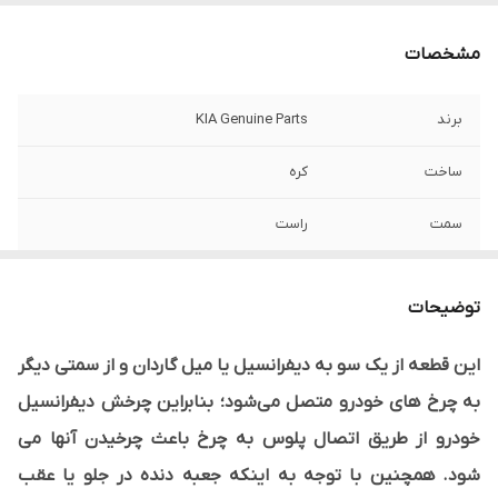
مشخصات
برند
KIA Genuine Parts
ساخت
کره
سمت
راست
کد فنی
495001M011
توضیحات
ليبل اصالت كالا
دارد
این قطعه از یک سو به دیفرانسیل یا میل گاردان و از سمتی دیگر
نوع محصول
وارداتی
به چرخ های خودرو متصل می‌شود؛ بنابراین چرخش دیفرانسیل
خودرو از طریق اتصال پلوس به چرخ باعث چرخیدن آنها می
شود. همچنین با توجه به اینکه جعبه دنده در جلو یا عقب