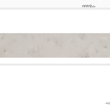
214142B010
دارد
وارداتی
ید.