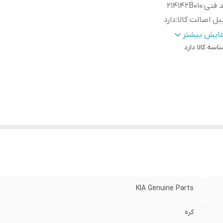
 فنی
:
214142B010
بل اصالت كالا
:
دارد
وع محصول
:
وارداتی
مایش بیشتر
اسه کالا
دارد
KIA Genuine Parts
کره