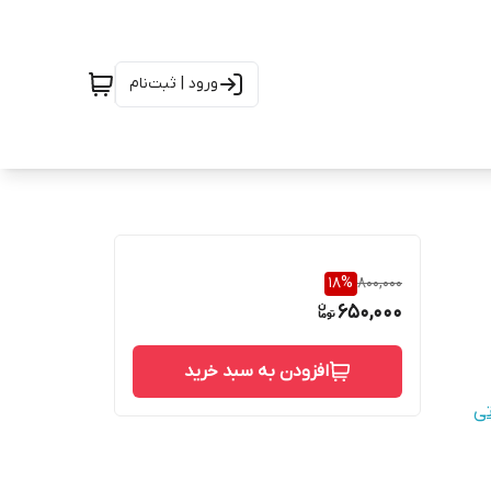
ورود | ثبت‌نام
18
%
800,000
650,000
افزودن به سبد خرید
تی