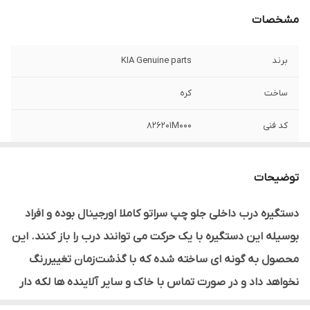
مشخصات
برند
KIA Genuine parts
ساخت
کره
کد فنی
826201M000
سمت
راست
توضیحات
لیبل اصالت کالا
دارد
دستگیره درب داخلی جلو چپ سراتو کاملا اورجینال بوده و افراد
نوع محصول
وارداتی
بوسیله این دستگیره با یک حرکت می توانند درب را باز کنند. این
محصول به گونه ای ساخته شده که با گذشت
زمان تغییررنگ
نخواهد داد و در صورت تماس با خاک و سایر آلاینده ها لکه دار
نمی شود و به ندرت آسیب می بیند
وعلاوه بر سراتو بر روی دیگر