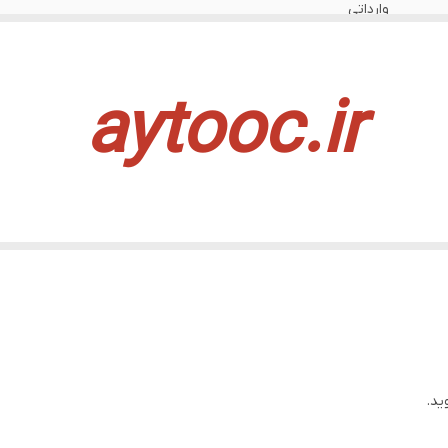
وارداتی
aytooc.ir
ید.