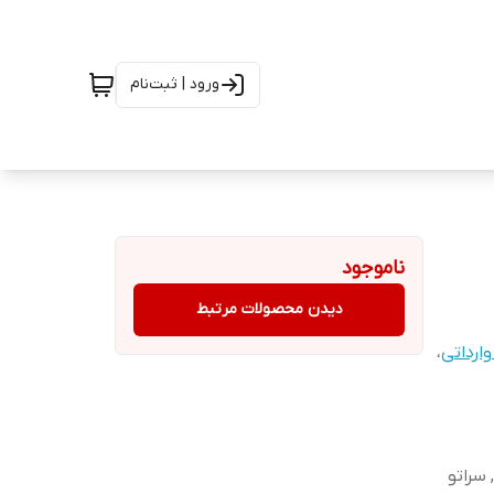
ورود | ثبت‌نام
ناموجود
دیدن محصولات مرتبط
ارداتی
،
مناسب برای : سراتو TD سدان 1600CC, سراتو TD سدان 2000CC, سراتو