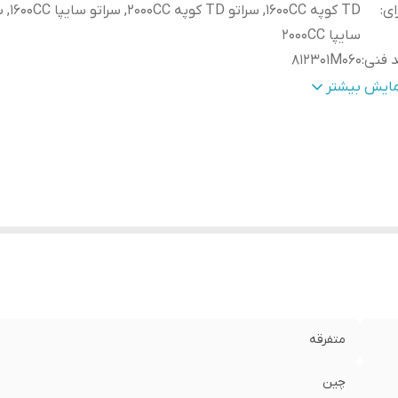
ای
:
TD کوپه 1600CC, س
سایپا 2000CC
 فنی
:
812301M060
رکد
:
دارد
مایش بیشتر
یز
:
۵x۱۵x۵ سانتی‌متر
وع محصول
:
وارداتی
متفرقه
چین