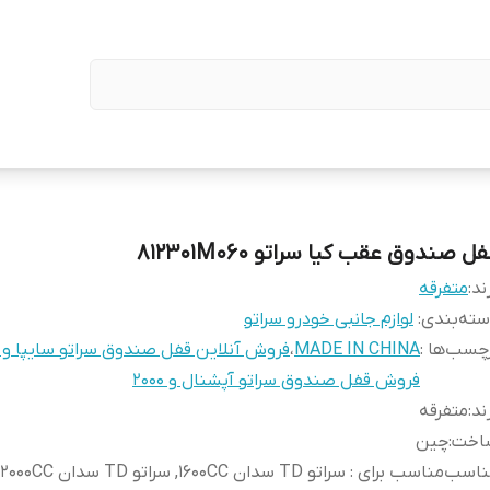
ل صندوق عقب کیا سراتو 812301M060
ند:
متفرقه
ته‌بندی
:
لوازم جانبی خودرو سراتو
چسب‌ها :
MADE IN CHINA
،
فروش آنلاین قفل صندوق سراتو سایپا و و
فروش قفل صندوق سراتو آپشنال و 2000
ند
:
متفرقه
اخت
:
چین
ناسب