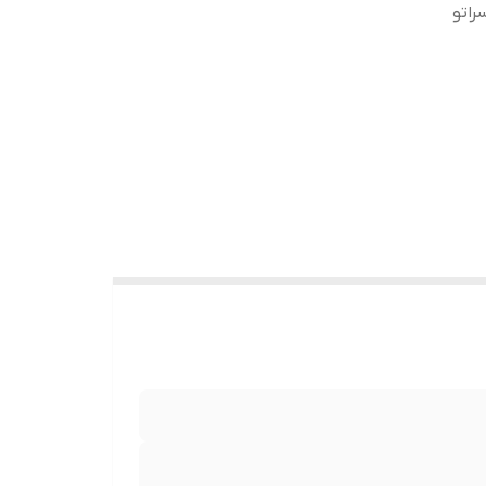
راتو TD کوپه 2000CC, سراتو سایپا 1600CC, سراتو