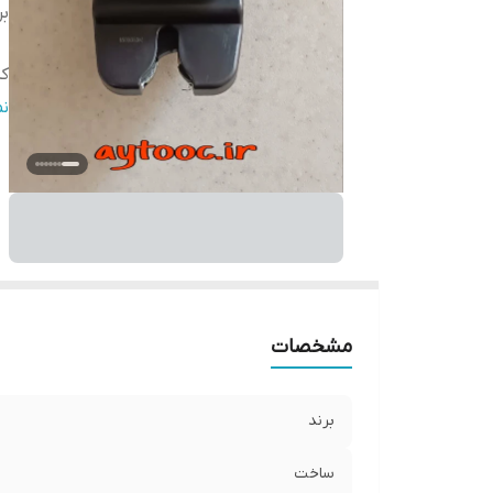
بر
کد
با
ن
سا
ن
مشخصات
برند
ساخت