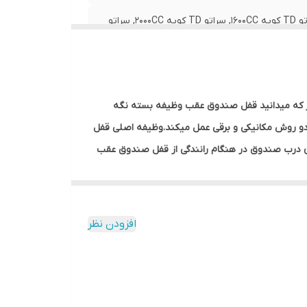
مناسب برای : سراتو TD سدان 1600CC, سراتو TD سدان 2000CC, سراتو TD کوپه 1600CC, سراتو TD کوپه 2000CC, سراتو
الاست همانطور که میدانید قفل صندوق عقب وظیفه بسته نگه
و روش مکانیکی و برقی عمل میکند.وظیفه اصلی قفل
 درب صندوق در هنگام رانندگی از قفل صندوق‌ عقب
قش مهمی در درست بسته شدن در صندوق و میزان
د.بیشتر خرابی قفل صندوق مربوط به شکستن زبانه
افزودن نظر