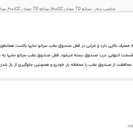
سایپا 1600CC, سراتو سایپا 2000CC
812301M060
دارد
فنی 812301M060 قطعه ای است که مصرف بالایی دارد و خرابی در قفل صندوق عقب سراتو سایپا ب
قسمت انتهایی درب صندوق بسته میشود. قفل صندوق عقب سراتو سایپا به د
۵x۱۵x۵ سانتی‌متر
محافظت از صندوق‌ عقب یا محفظه بار خودرو و همچنین جلوگیری از باز شدن
وارداتی
از فلز میباشد که توسط یک کاور پلاستیکی پوشانده می شود. قفل صندوق ن
صندوق عقب سراتو خرابی قفل و شکستن آن است که باعث بسته نشد آن می شو
نه چینی این بخش فلزی ساخته شده تا از شکستن و خرابی قفل جلوگیری شود
ید.