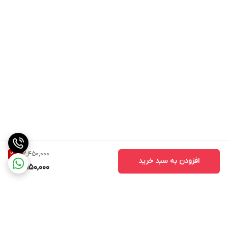
این موارد ذکر شده عمده مزیت‌های قفل درب موتور بوده که
نشان دهنده اهمیت وجود این قطعه است.
علل خرابی قفل درب موتور برلیانس سری H200
این قطعه هم مانند دیگر قطعات موجود در اتومبیل یک طول
عمر مفید دارد که با پایان یافتن آن کارایی خود را از دست خواهد
داد. البته طول عمر این قطعه زیاد خواهد بود اما عللی وجود دارد
که میتواند این طول عمر را کاهش دهد:
خراب شدن فنر
وارد شدن ضربه بر اثر تصادف
2,450,000
20
%
افزودن به سبد خرید
1,950,000
رها شدن درب موتور از فاصله ی زیاد
ساییده شدن زبانه قفل در اثر باز و بسته کردن زیاد
با ایجاد اختلال در عملکرد قفل درب موتور علائمی بروز خواهند
کرد که مهم ترین آنها سختی در باز و بسته شدن درب و یا قفل