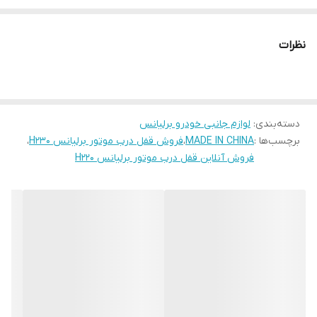
قطعه نبوده و وظایف دیگری دارد. قفل درب موتور که امنیت
قطعات موتوری را نیز بالا می‌برد و از به سرقت رفتن و یا دستکاری
نظرات
آن‌ها جلوگیری می‌کند به جزء جدایی ناپذیر خودرو تبدیل شده
است.
ویژگی‌های قفل درب موتور برلیانس سری 200
دسته‌بندی
:
لوازم جانبی خودرو برلیانس
جنس قفل درب موتور فلزی است و متریالی که در ساخت آن
برچسب‌ها :
MADE IN CHINA
،
فروش قفل درب موتور برلیانس H230
،
استفاده می‌شود باید ویژگی‌هایی داشته باشد که در ادامه به
فروش آنلاین قفل درب موتور برلیانس H220
آنها اشاره میکنیم:
مقاومت در برابر وارد شدن ضربه:
درب موتور به دفعات زیادی باز و بسته می‌شود و همانطور که
می‌دانید وزن زیادی هم دارد. به همین دلیل متریال استفاده
شده در ساخت قفل باید در برابر ضربه ای که در به آن وارد
می‌شود مقاوم باشد و دچار شکستگی نشود.