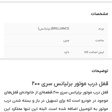
مشخصات
برند
BRILLIANCE(برلیانس)
ساخت
چین
ليبل اصالت كالا
دارد
لیبل سایپا یدک
دارد
توضیحات
مناسب برای
برلیانس H220 - H230
قفل درب موتور برلیانس سری 200
نوع محصول
وارداتی
قفل درب موتور برلیانس سری 200، قطعه‌ای از خانواده‌ی قفل‌های
موجود در خودرو است که برای تسهیل در باز و بسته شدن درب
موتور به اتومبیل اضافه شده است. البته این تنها عملکرد این