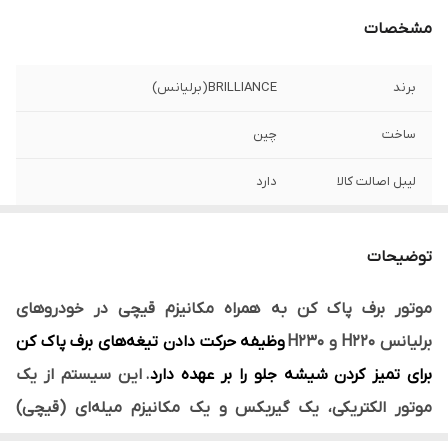
مشخصات
برند
BRILLIANCE(برلیانس)
ساخت
چین
ليبل اصالت كالا
دارد
لیبل سایپا یدک
دارد
توضیحات
مناسب برای
برلیانس H220 - H230
موتور برف پاک کن به همراه مکانیزم قیچی در خودروهای
نوع محصول
وارداتی
برلیانس H220 و H230
وظیفه حرکت دادن تیغه‌های برف پاک کن
برای تمیز کردن شیشه جلو را بر عهده دارد
. این سیستم از یک
موتور الکتریکی، یک گیربکس و یک مکانیزم میله‌ای (قیچی)
تشکیل شده است. موتور با تبدیل انرژی
الکتریکی به حرکت