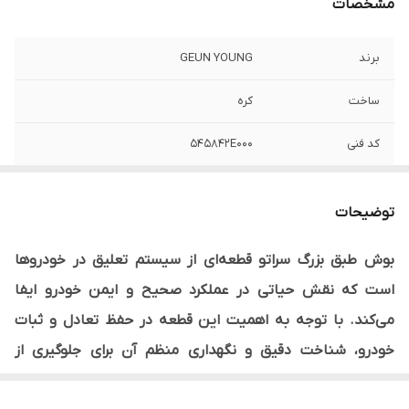
مشخصات
برند
GEUN YOUNG
ساخت
کره
کد فنی
545842E000
سمت
جلو
توضیحات
نوع محصول
وارداتی
بوش طبق بزرگ سراتو قطعه‌ای از سیستم تعلیق در خودروها
است که نقش حیاتی در عملکرد صحیح و ایمن خودرو ایفا
می‌کند. با توجه به اهمیت این قطعه در حفظ تعادل و ثبات
خودرو، شناخت دقیق و نگهداری منظم آن برای جلوگیری از
مشکلات احتمالی بسیار اهمیت دارد.