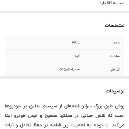
شناسه کالا
دارد
مشخصات
برند
iACE
ساخت
کره
کد فنی
545840Q000
سمت
جلو
توضیحات
نوع محصول
وارداتی
بوش طبق بزرگ سراتو قطعه‌ای از سیستم تعلیق در خودروها
است که نقش حیاتی در عملکرد صحیح و ایمن خودرو ایفا
می‌کند. با توجه به اهمیت این قطعه در حفظ تعادل و ثبات