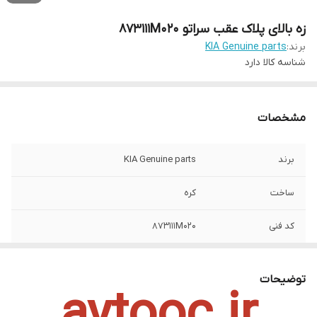
زه بالای پلاک عقب سراتو 873111M020
برند:
KIA Genuine parts
شناسه کالا
دارد
مشخصات
برند
KIA Genuine parts
ساخت
کره
کد فنی
873111M020
نوع محصول
وارداتی
توضیحات
aytooc.ir