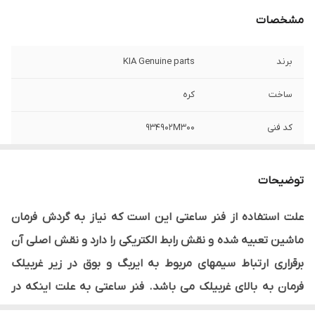
مشخصات
برند
KIA Genuine parts
ساخت
کره
کد فنی
934902M300
ليبل اصالت كالا
دارد
توضیحات
مناسب برای
سراتو 2000
علت استفاده از فنر ساعتی این است که نیاز به گردش فرمان
نوع محصول
وارداتی
ماشین تعبیه شده و نقش رابط الکتریکی را دارد و نقش اصلی آن
برقراری ارتباط سیمهای مربوط به ایربگ و بوق در زیر غربیلک
فرمان به بالای غربیلک می باشد. فنر ساعتی به علت اینکه در
حال گردش دایمی است معمولا پس از گذشت زمان دچار قطعی و