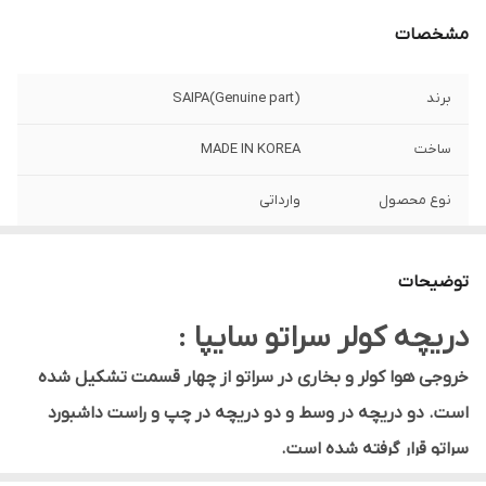
مشخصات
برند
SAIPA(Genuine part)
ساخت
MADE IN KOREA
نوع محصول
وارداتی
مناسب برای
سراتو سایپا
توضیحات
وارد کننده
سایپا یدک
دریچه کولر سراتو سایپا :
کد فنی
974301M200/300
خروجی هوا کولر و بخاری در سراتو از چهار قسمت تشکیل شده
لیبل اصالت کالا
دارد
است. دو دریچه در وسط و دو دریچه در چپ و راست داشبورد
سراتو قرار گرفته شده است.