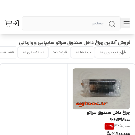
فروش آنلاین چراغ داخل صندوق سراتو سایپایی و وارداتی
جدیدترین
برندها
قیمت
دسته‌بندی
فقط محص
چراغ داخل صندوق سراتو
926013M000
3,250,000
23
%
2,500,000