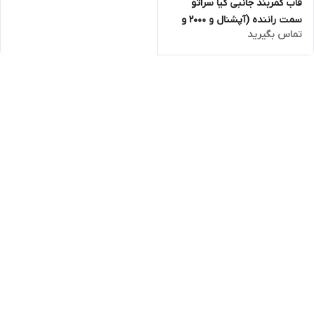
قاب کمربند جانبی کیا سراتو
سمت راننده (آپشنال و 2000 و
تماس بگیرید
وارداتی) 858301M10080