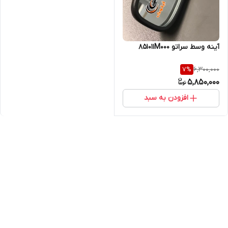
آینه وسط سراتو 851011M000
6,300,000
7
%
5,850,000
افزودن به سبد