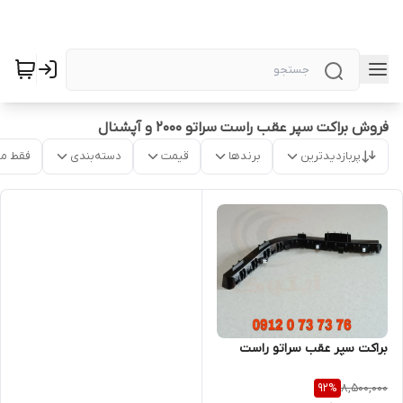
فروش براکت سپر عقب راست سراتو 2000 و آپشنال
پربازدیدترین
برندها
قیمت
دسته‌بندی
فقط م
براکت سپر عقب سراتو راست
8,500,000
92
%