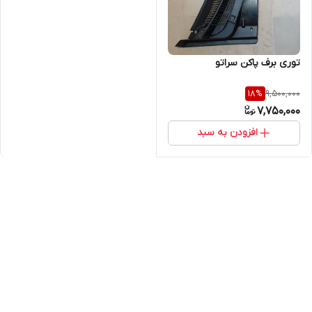
توری برف پاکن سراتو
9,500,000
18
%
7,750,000
افزودن به سبد