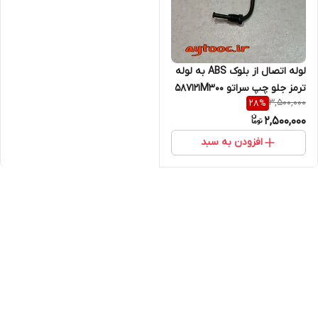
لوله اتصال از بلوک ABS به لوله
ترمز جلو چپ سراتو 587121M300
3,500,000
28
%
2,500,000
افزودن به سبد