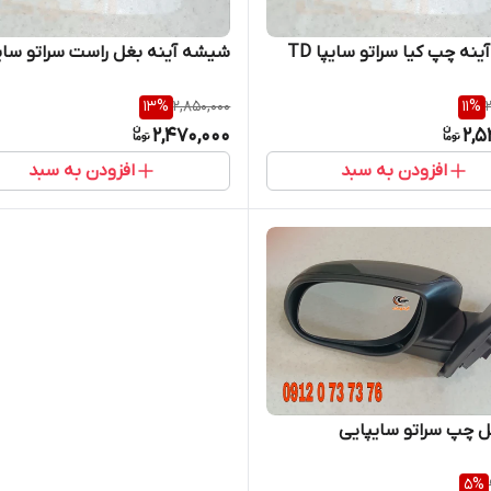
نه چپ کیا سراتو سایپا TD
شیشه آینه بغل راست سراتو سای
13
%
2,850,000
11
%
2,470,000
2,5
افزودن به سبد
افزودن به سبد
ل چپ سراتو سایپایی
5
%