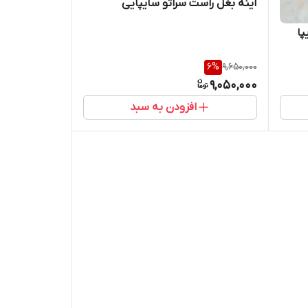
آینه بغل راست سراتو سایپایی
پا
6
%
9,650,000
9,050,000
افزودن به سبد