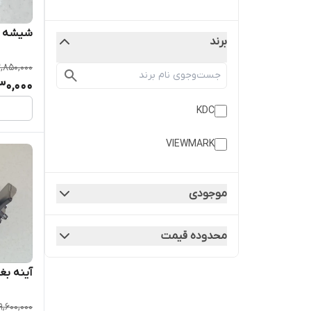
شیشه آی
برند
2,850,000
30,000
KDC
VIEWMARK
موجودی
محدوده قیمت
آینه بغ
9,600,000