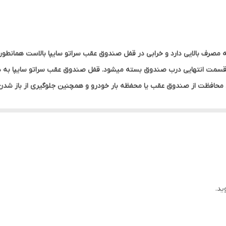
سایپا 1600CC, سراتو سایپا 2000CC
دارد
فنی 812301M060 قطعه ای است که مصرف بالایی دارد و خرابی در قفل صندوق عقب سراتو سایپا ب
قسمت انتهایی درب صندوق بسته میشود. قفل صندوق عقب سراتو سایپا به د
812301M060
محافظت از صندوق‌ عقب یا محفظه بار خودرو و همچنین جلوگیری از باز شدن
وارداتی
از فلز میباشد که توسط یک کاور پلاستیکی پوشانده می شود. قفل صندوق ن
صندوق عقب سراتو خرابی قفل و شکستن آن است که باعث بسته نشد آن می شو
نه چینی این بخش فلزی ساخته شده تا از شکستن و خرابی قفل جلوگیری شود
ید.