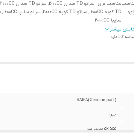
ناسب
ای
:
TD کوپه 1600CC, س
سایپا 2000CC
بل اصالت كالا
:
دارد
مایش بیشتر
 فنی
:
اسه کالا
دارد
812301M060
وع محصول
:
وارداتی
SAIPA(Genuine part)
چین
۵x۱۵x۵ سانتی‌متر