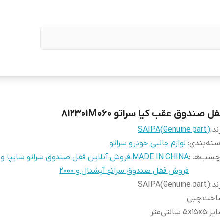
ل صندوق عقب کیا سراتو 812301M060
ند:
SAIPA(Genuine part)
ته‌بندی
:
لوازم جانبی خودرو سراتو
چسب‌ها :
MADE IN CHINA
،
فروش آنلاین قفل صندوق سراتو سایپا و و
فروش قفل صندوق سراتو آپشنال و 2000
ند
:
SAIPA(Genuine part)
اخت
:
چین
یز
:
۵x۱۵x۵ سانتی‌متر