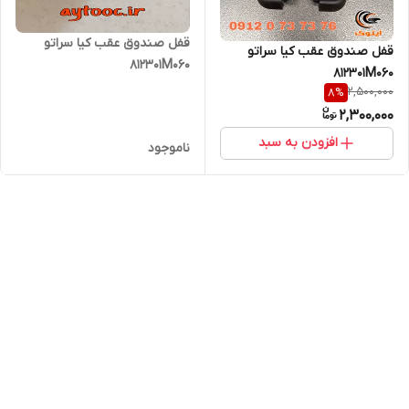
قفل صندوق عقب کیا سراتو
قفل صندوق عقب کیا سراتو
812301M060
812301M060
2,500,000
8
%
2,300,000
افزودن به سبد
ناموجود